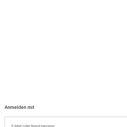
Anmeldung
Hallo Podcast-Hörer! Melde dich hier an. Dich erwarten 1 Million 
Anmelden mit