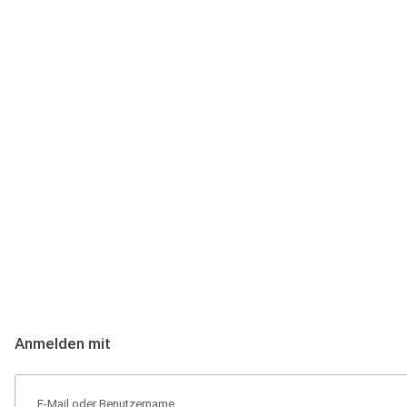
Anmeldung
Hallo Podcast-Hörer! Melde dich hier an. Dich erwarten 1 Million 
Anmelden mit