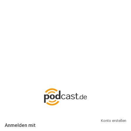
Anmeldung
Hallo Podcast-Hörer! Melde dich hier an. Dich erwarten 1 Million
abonnierbare Podcasts und alles, was Du rund um Podcasting
wissen musst.
Konto erstellen
Anmelden mit