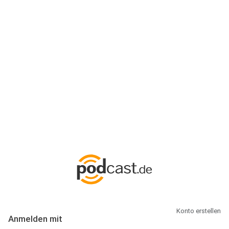
Anmeldung
Hallo Podcast-Hörer! Melde dich hier an. Dich erwarten 1 Million
abonnierbare Podcasts und alles, was Du rund um Podcasting
wissen musst.
Konto erstellen
Anmelden mit