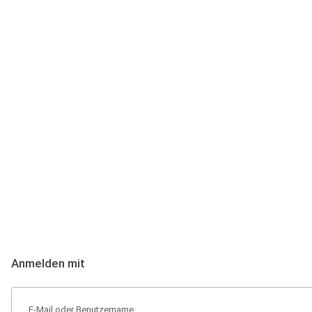
Anmeldung
Hallo Podcast-Hörer! Melde dich hier an. Dich erwarten 1 Million 
Anmelden mit