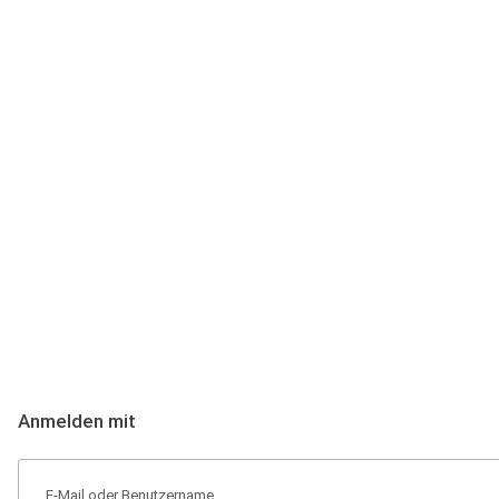
Anmeldung
Hallo Podcast-Hörer! Melde dich hier an. Dich erwarten 1 Million 
Anmelden mit