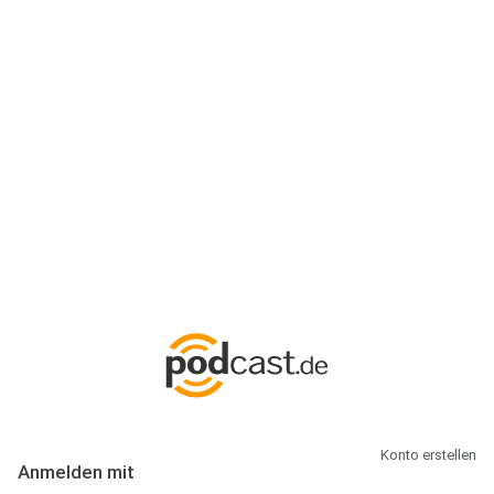
Anmeldung
Hallo Podcast-Hörer! Melde dich hier an. Dich erwarten 1 Million
abonnierbare Podcasts und alles, was Du rund um Podcasting
wissen musst.
Konto erstellen
Anmelden mit