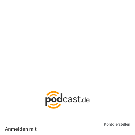
Anmeldung
Hallo Podcast-Hörer! Melde dich hier an. Dich erwarten 1 Million
abonnierbare Podcasts und alles, was Du rund um Podcasting
wissen musst.
Konto erstellen
Anmelden mit