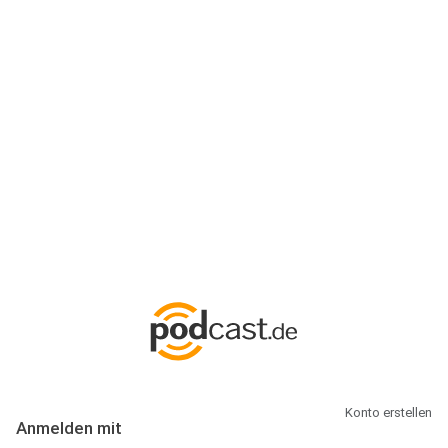
Anmeldung
Hallo Podcast-Hörer! Melde dich hier an. Dich erwarten 1 Million
abonnierbare Podcasts und alles, was Du rund um Podcasting
wissen musst.
Konto erstellen
Anmelden mit