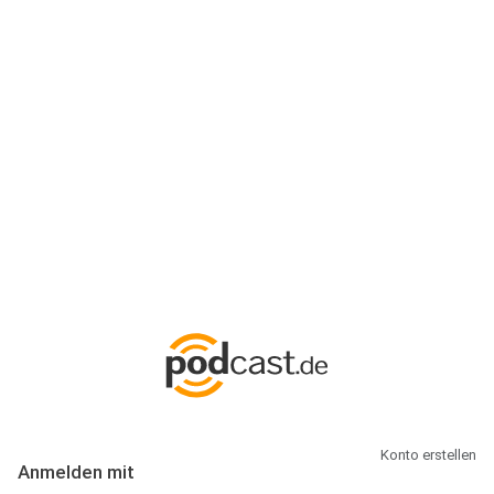
Anmeldung
Hallo Podcast-Hörer! Melde dich hier an. Dich erwarten 1 Million
abonnierbare Podcasts und alles, was Du rund um Podcasting
wissen musst.
Konto erstellen
Anmelden mit