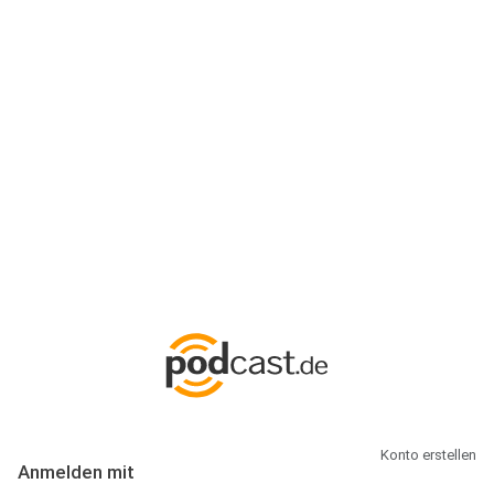
Anmeldung
Hallo Podcast-Hörer! Melde dich hier an. Dich erwarten 1 Million
abonnierbare Podcasts und alles, was Du rund um Podcasting
wissen musst.
Konto erstellen
Anmelden mit