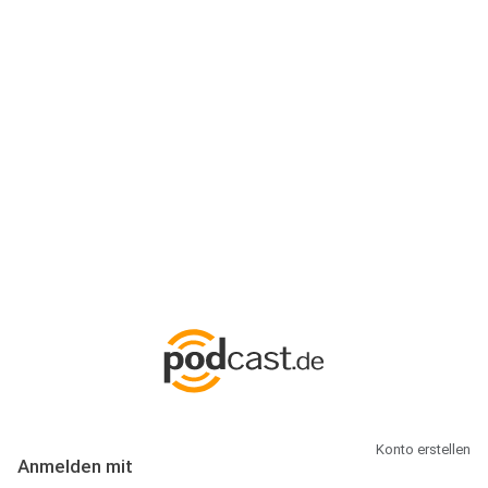
Anmeldung
Hallo Podcast-Hörer! Melde dich hier an. Dich erwarten 1 Million
abonnierbare Podcasts und alles, was Du rund um Podcasting
wissen musst.
Konto erstellen
Anmelden mit