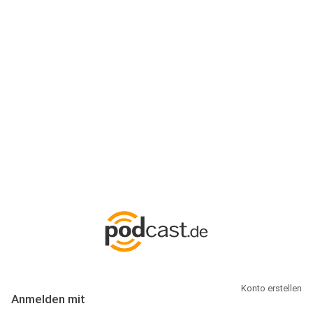
Anmeldung
Hallo Podcast-Hörer! Melde dich hier an. Dich erwarten 1 Million
abonnierbare Podcasts und alles, was Du rund um Podcasting
wissen musst.
Konto erstellen
Anmelden mit