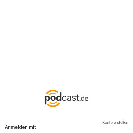
Anmeldung
Hallo Podcast-Hörer! Melde dich hier an. Dich erwarten 1 Million
abonnierbare Podcasts und alles, was Du rund um Podcasting
wissen musst.
Konto erstellen
Anmelden mit