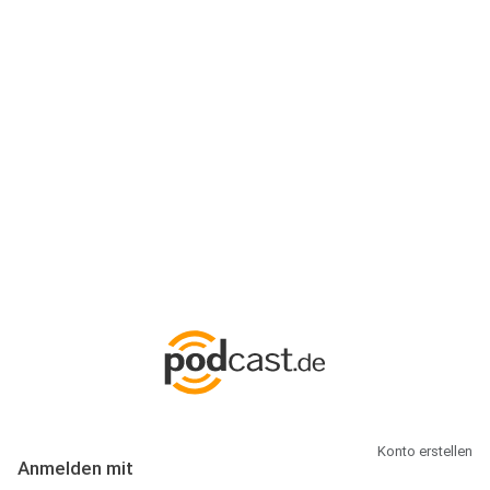
Anmeldung
Hallo Podcast-Hörer! Melde dich hier an. Dich erwarten 1 Million
abonnierbare Podcasts und alles, was Du rund um Podcasting
wissen musst.
Konto erstellen
Anmelden mit