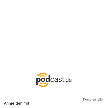
Anmeldung
Hallo Podcast-Hörer! Melde dich hier an. Dich erwarten 1 Million
abonnierbare Podcasts und alles, was Du rund um Podcasting
wissen musst.
Konto erstellen
Anmelden mit