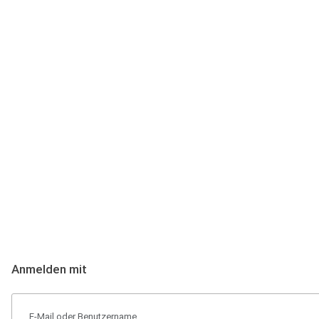
Anmeldung
Hallo Podcast-Hörer! Melde dich hier an. Dich erwarten 1 Million 
Anmelden mit