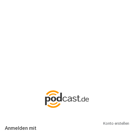
Anmeldung
Hallo Podcast-Hörer! Melde dich hier an. Dich erwarten 1 Million
abonnierbare Podcasts und alles, was Du rund um Podcasting
wissen musst.
Konto erstellen
Anmelden mit