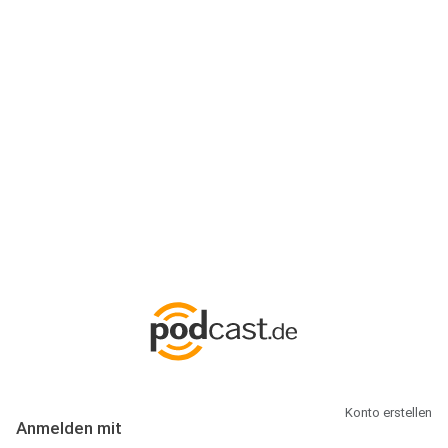
Anmeldung
Hallo Podcast-Hörer! Melde dich hier an. Dich erwarten 1 Million
abonnierbare Podcasts und alles, was Du rund um Podcasting
wissen musst.
Konto erstellen
Anmelden mit