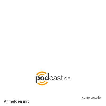
Anmeldung
Hallo Podcast-Hörer! Melde dich hier an. Dich erwarten 1 Million
abonnierbare Podcasts und alles, was Du rund um Podcasting
wissen musst.
Konto erstellen
Anmelden mit