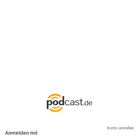
Anmeldung
Hallo Podcast-Hörer! Melde dich hier an. Dich erwarten 1 Million
abonnierbare Podcasts und alles, was Du rund um Podcasting
wissen musst.
Konto erstellen
Anmelden mit