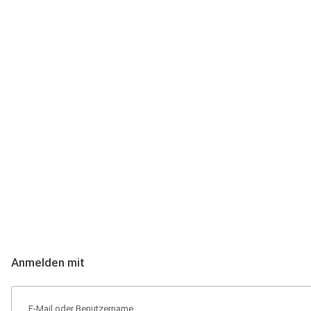
Anmeldung
Hallo Podcast-Hörer! Melde dich hier an. Dich erwarten 1 Million 
Anmelden mit