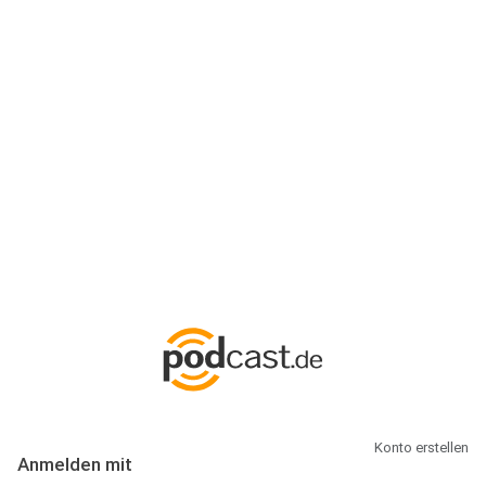
Anmeldung
Hallo Podcast-Hörer! Melde dich hier an. Dich erwarten 1 Million
abonnierbare Podcasts und alles, was Du rund um Podcasting
wissen musst.
Konto erstellen
Anmelden mit