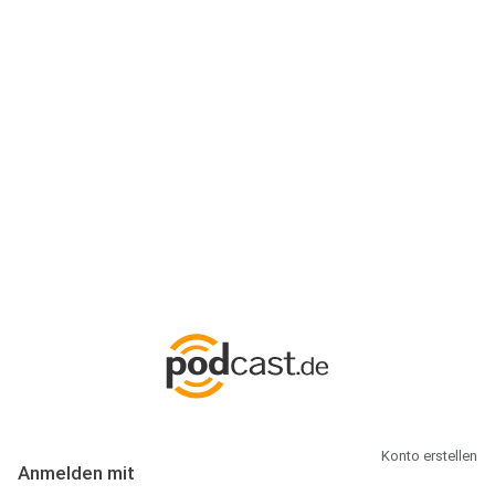
Anmeldung
Hallo Podcast-Hörer! Melde dich hier an. Dich erwarten 1 Million
abonnierbare Podcasts und alles, was Du rund um Podcasting
wissen musst.
Konto erstellen
Anmelden mit