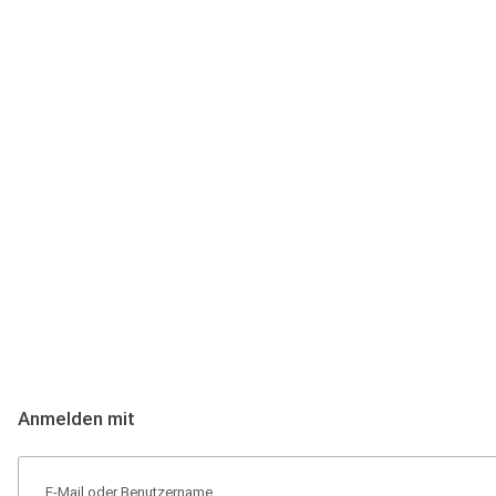
Anmeldung
Hallo Podcast-Hörer! Melde dich hier an. Dich erwarten 1 Million 
Anmelden mit