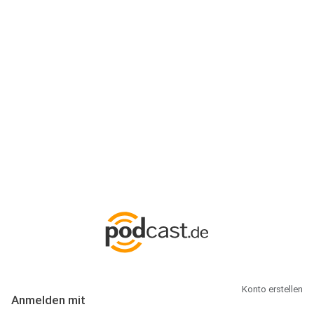
Anmeldung
Hallo Podcast-Hörer! Melde dich hier an. Dich erwarten 1 Million
abonnierbare Podcasts und alles, was Du rund um Podcasting
wissen musst.
Konto erstellen
Anmelden mit