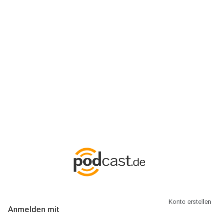
Anmeldung
Hallo Podcast-Hörer! Melde dich hier an. Dich erwarten 1 Million
abonnierbare Podcasts und alles, was Du rund um Podcasting
wissen musst.
Konto erstellen
Anmelden mit