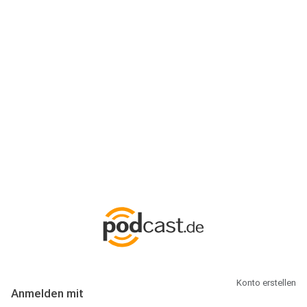
Anmeldung
Hallo Podcast-Hörer! Melde dich hier an. Dich erwarten 1 Million
abonnierbare Podcasts und alles, was Du rund um Podcasting
wissen musst.
Konto erstellen
Anmelden mit