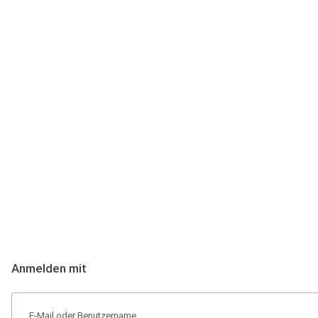
Anmeldung
Hallo Podcast-Hörer! Melde dich hier an. Dich erwarten 1 Million 
Anmelden mit