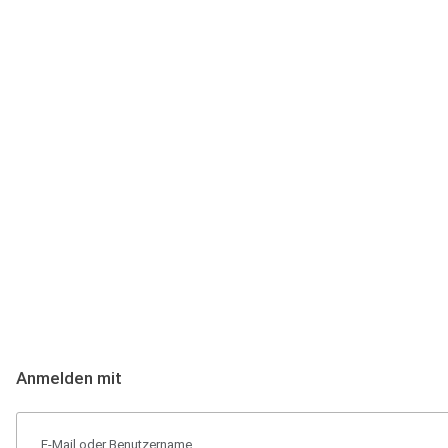
Anmeldung
Hallo Podcast-Hörer! Melde dich hier an. Dich erwarten 1 Million 
Anmelden mit