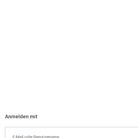
Anmeldung
Hallo Podcast-Hörer! Melde dich hier an. Dich erwarten 1 Million 
Anmelden mit