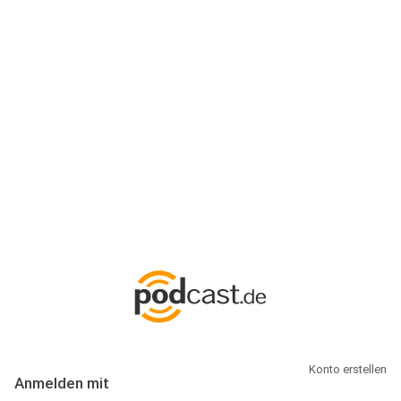
Anmeldung
Hallo Podcast-Hörer! Melde dich hier an. Dich erwarten 1 Million
abonnierbare Podcasts und alles, was Du rund um Podcasting
wissen musst.
Konto erstellen
Anmelden mit