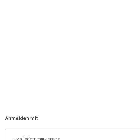
Anmeldung
Hallo Podcast-Hörer! Melde dich hier an. Dich erwarten 1 Million 
Anmelden mit