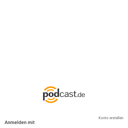
Anmeldung
Hallo Podcast-Hörer! Melde dich hier an. Dich erwarten 1 Million
abonnierbare Podcasts und alles, was Du rund um Podcasting
wissen musst.
Konto erstellen
Anmelden mit