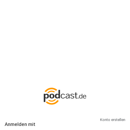
Anmeldung
Hallo Podcast-Hörer! Melde dich hier an. Dich erwarten 1 Million
abonnierbare Podcasts und alles, was Du rund um Podcasting
wissen musst.
Konto erstellen
Anmelden mit