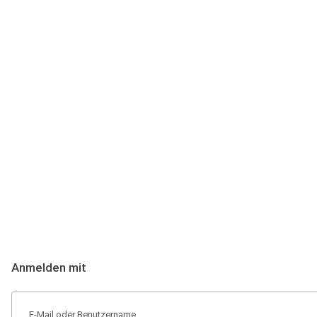
Anmeldung
Hallo Podcast-Hörer! Melde dich hier an. Dich erwarten 1 Million 
Anmelden mit