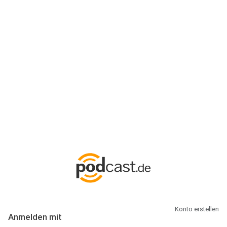
Anmeldung
Hallo Podcast-Hörer! Melde dich hier an. Dich erwarten 1 Million
abonnierbare Podcasts und alles, was Du rund um Podcasting
wissen musst.
Konto erstellen
Anmelden mit