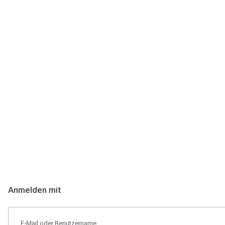
Anmeldung
Hallo Podcast-Hörer! Melde dich hier an. Dich erwarten 1 Million 
Anmelden mit