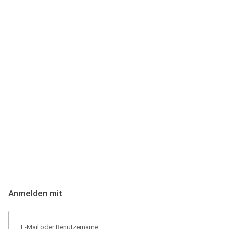
Anmeldung
Hallo Podcast-Hörer! Melde dich hier an. Dich erwarten 1 Million 
Anmelden mit