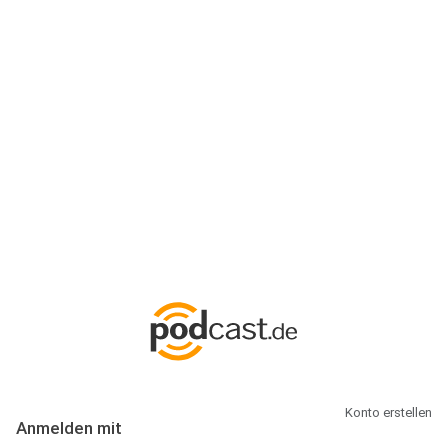
Anmeldung
Hallo Podcast-Hörer! Melde dich hier an. Dich erwarten 1 Million
abonnierbare Podcasts und alles, was Du rund um Podcasting
wissen musst.
Konto erstellen
Anmelden mit