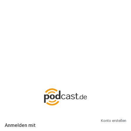
Anmeldung
Hallo Podcast-Hörer! Melde dich hier an. Dich erwarten 1 Million
abonnierbare Podcasts und alles, was Du rund um Podcasting
wissen musst.
Konto erstellen
Anmelden mit