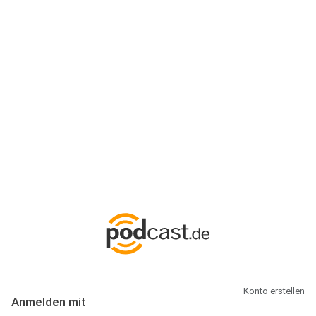
Anmeldung
Hallo Podcast-Hörer! Melde dich hier an. Dich erwarten 1 Million
abonnierbare Podcasts und alles, was Du rund um Podcasting
wissen musst.
Konto erstellen
Anmelden mit