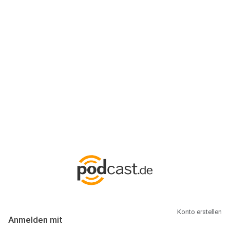
Anmeldung
Hallo Podcast-Hörer! Melde dich hier an. Dich erwarten 1 Million
abonnierbare Podcasts und alles, was Du rund um Podcasting
wissen musst.
Konto erstellen
Anmelden mit