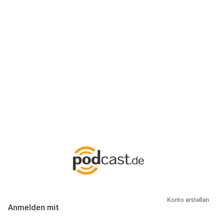
Anmeldung
Hallo Podcast-Hörer! Melde dich hier an. Dich erwarten 1 Million
abonnierbare Podcasts und alles, was Du rund um Podcasting
wissen musst.
Konto erstellen
Anmelden mit