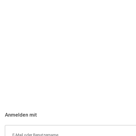
Anmeldung
Hallo Podcast-Hörer! Melde dich hier an. Dich erwarten 1 Million 
Anmelden mit