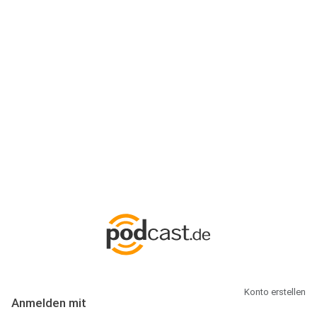
Anmeldung
Hallo Podcast-Hörer! Melde dich hier an. Dich erwarten 1 Million
abonnierbare Podcasts und alles, was Du rund um Podcasting
wissen musst.
Konto erstellen
Anmelden mit