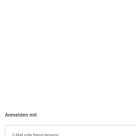
Anmeldung
Hallo Podcast-Hörer! Melde dich hier an. Dich erwarten 1 Million 
Anmelden mit