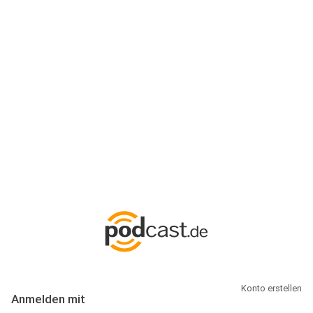
Anmeldung
Hallo Podcast-Hörer! Melde dich hier an. Dich erwarten 1 Million
abonnierbare Podcasts und alles, was Du rund um Podcasting
wissen musst.
Konto erstellen
Anmelden mit