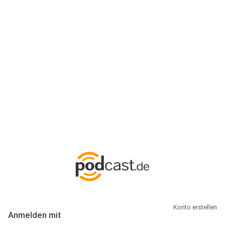
Anmeldung
Hallo Podcast-Hörer! Melde dich hier an. Dich erwarten 1 Million
abonnierbare Podcasts und alles, was Du rund um Podcasting
wissen musst.
Konto erstellen
Anmelden mit