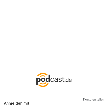
Anmeldung
Hallo Podcast-Hörer! Melde dich hier an. Dich erwarten 1 Million
abonnierbare Podcasts und alles, was Du rund um Podcasting
wissen musst.
Konto erstellen
Anmelden mit